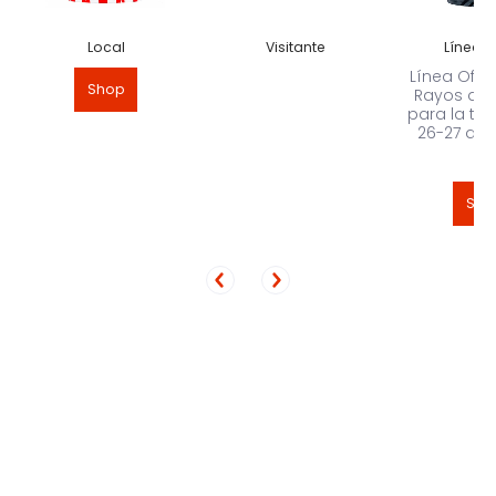
Local
Visitante
Línea 2
Línea Ofici
Shop
Rayos del
para la t
26-27 de 
Sho