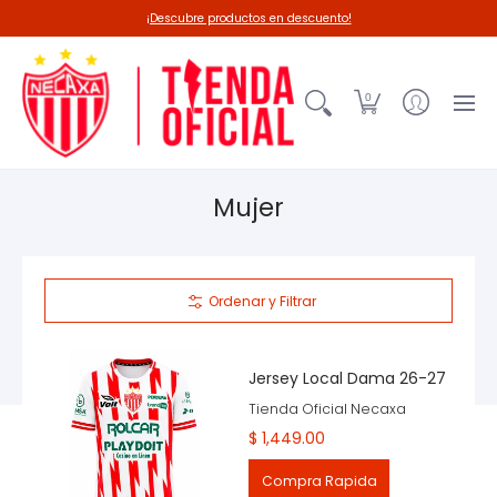
Línea 26-27
Deadpool-Necaxa
Outl
¡Descubre productos en descuento!
0
Mujer
Ordenar y Filtrar
Jersey Local Dama 26-27
Tienda Oficial Necaxa
$ 1,449.00
Compra Rapida