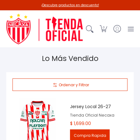
Línea 26-27
Deadpool-Necaxa
Outl
¡Descubre productos en descuento!
0
Lo Más Vendido
Ordenar y Filtrar
Jersey Local 26-27
Tienda Oficial Necaxa
$ 1,699.00
Compra Rapida