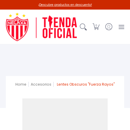
Línea 26-27
Deadpool-Necaxa
Outl
¡Descubre productos en descuento!
0
Home
Accesorios
Lentes Obscuros "Fuerza Rayos"