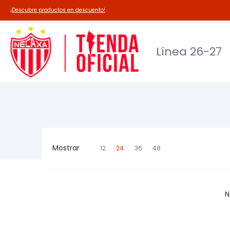
Línea 26-27
Deadpool-Necaxa
Outl
¡Descubre productos en descuento!
Línea 26-27
Mostrar
12
24
36
48
N