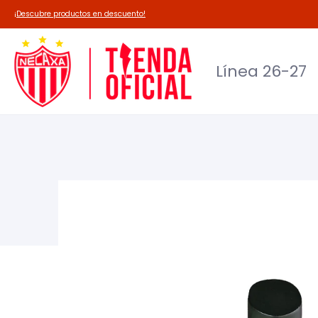
Línea 26-27
Deadpool-Necaxa
Outl
¡Descubre productos en descuento!
Línea 26-27