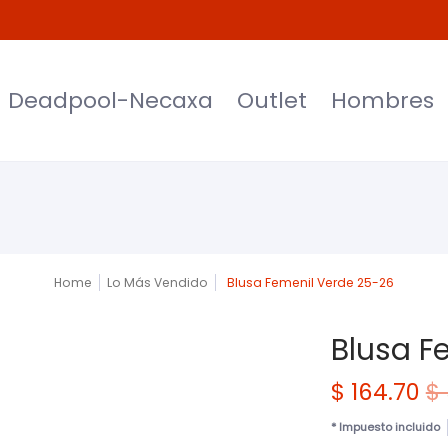
et
Hombres
Mujeres
Niños
Moda
Deadpool-Necaxa
Outlet
Hombres
Home
Lo Más Vendido
Blusa Femenil Verde 25-26
Blusa F
$ 164.70
$
* Impuesto incluido