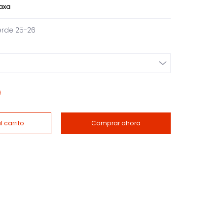
caxa
erde 25-26
 carrito
Comprar ahora