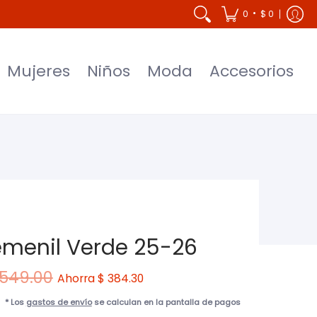
Accesorios
•
0
$ 0
Mujeres
Niños
Moda
Accesorios
emenil Verde 25-26
 549.00
Ahorra
$ 384.30
* Los
gastos de envío
se calculan en la pantalla de pagos