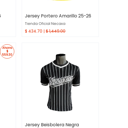
6
Jersey Portero Amarillo 25-26
Tienda Oficial Necaxa
$ 434.70 |
$ 1,449.00
Compra Rapida
Ahorra
$
559.30
Jersey Beisbolera Negra