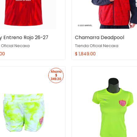
y Entreno Rojo 26-27
Chamarra Deadpool
 Oficial Necaxa
Tienda Oficial Necaxa
.00
$ 1,849.00
ra Rapida
Compra Rapida
Ahorra
$
349.30