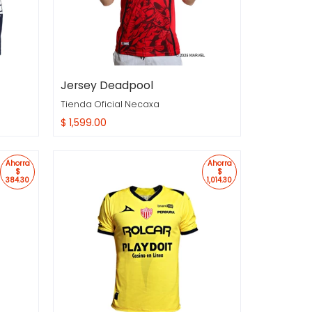
Jersey Deadpool
Tienda Oficial Necaxa
$ 1,599.00
Compra Rapida
Ahorra
Ahorra
$
$
384.30
1,014.30