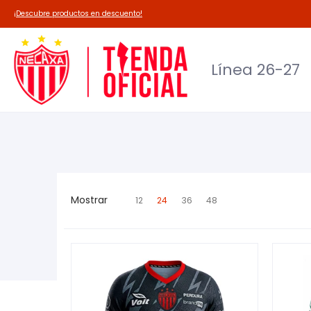
Línea 26-27
Deadpool-Necaxa
Outl
¡Descubre productos en descuento!
Línea 26-27
Mostrar
12
24
36
48