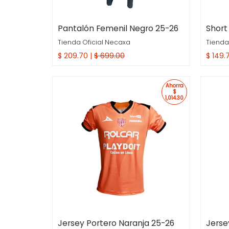
Pantalón Femenil Negro 25-26
Short
Tienda Oficial Necaxa
Tienda
$ 209.70 |
$ 699.00
$ 149.
Compra Rapida
Comp
Ahorra
$
1,014.30
Jersey Portero Naranja 25-26
Jerse