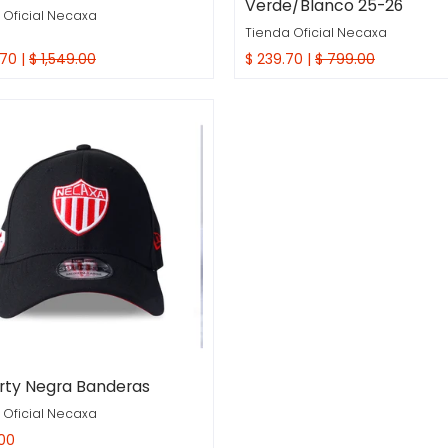
Verde/Blanco 25-26
 Oficial Necaxa
Tienda Oficial Necaxa
70 |
$ 1,549.00
$ 239.70 |
$ 799.00
ra Rapida
Compra Rapida
irty Negra Banderas
 Oficial Necaxa
00