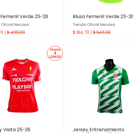
 Femenil Verde 25-26
Blusa Femenil Verde 25-2
 Oficial Necaxa
Tienda Oficial Necaxa
70 |
$ 499.00
$ 164.70 |
$ 549.00
ra Rapida
Compra Rapida
Ahorra
$
1,084.30
y Visita 25-26
Jersey Entrenamiento