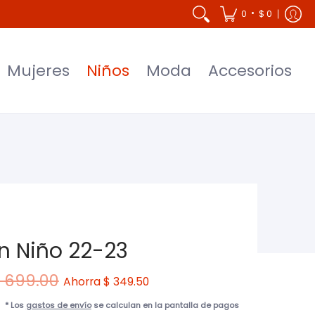
Accesorios
•
0
$ 0
Mujeres
Niños
Moda
Accesorios
n Niño 22-23
 699.00
Ahorra
$ 349.50
* Los
gastos de envío
se calculan en la pantalla de pagos