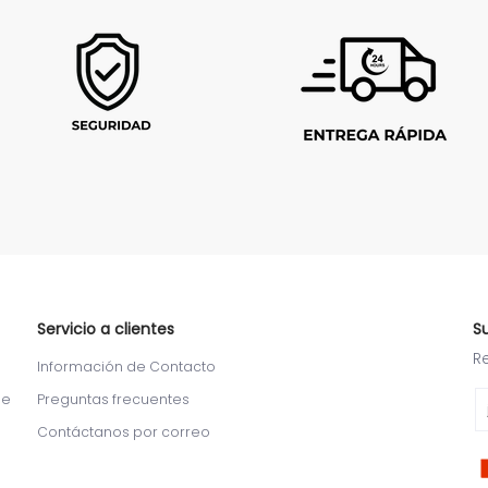
Servicio a clientes
S
R
Información de Contacto
Em
de
Preguntas frecuentes
Contáctanos por correo