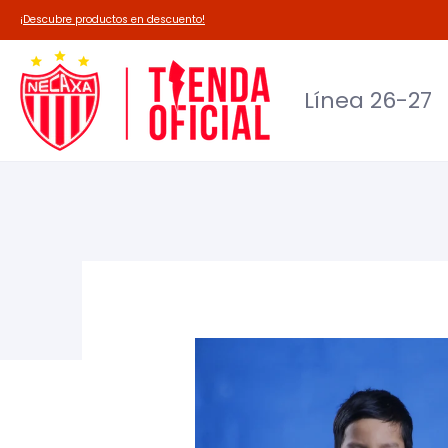
Línea 26-27
Deadpool-Necaxa
Outl
¡Descubre productos en descuento!
Línea 26-27