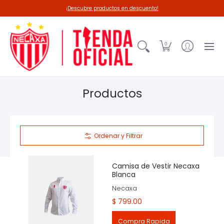
Línea 26-27
Deadpool-Necaxa
Outl
¡Descubre productos en descuento!
0
Productos
Ordenar y Filtrar
Camisa de Vestir Necaxa
Blanca
Necaxa
$ 799.00
Compra Rapida