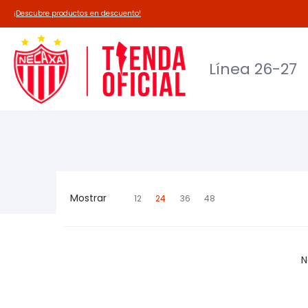
Línea 26-27
Deadpool-Necaxa
Outl
¡Descubre productos en descuento!
Línea 26-27
Mostrar
12
24
36
48
N