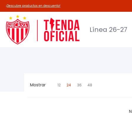
Línea 26-27
Deadpool-Necaxa
Outl
¡Descubre productos en descuento!
Línea 26-27
Mostrar
12
24
36
48
N