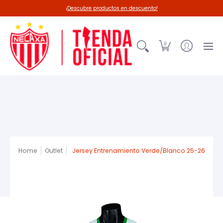
Línea 26-27
Deadpool-Necaxa
Outl
¡Descubre productos en descuento!
0
Home
Outlet
Jersey Entrenamiento Verde/Blanco 25-26