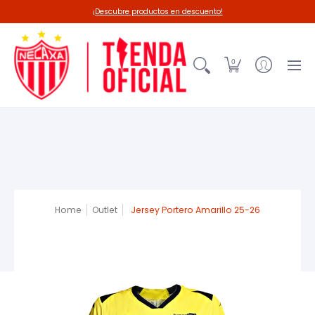
Línea 26-27
Deadpool-Necaxa
Outl
¡Descubre productos en descuento!
0
Home
Outlet
Jersey Portero Amarillo 25-26