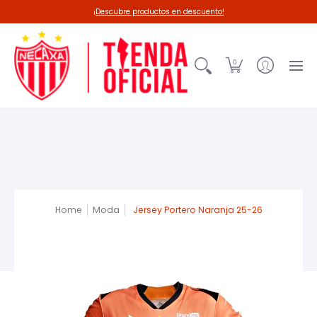
Línea 26-27
Deadpool-Necaxa
Outl
¡Descubre productos en descuento!
0
Home
Moda
Jersey Portero Naranja 25-26