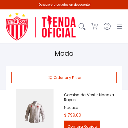
Línea 26-27
Deadpool-Necaxa
Outl
¡Descubre productos en descuento!
0
Moda
Ordenar y Filtrar
Camisa de Vestir Necaxa
Rayas
Necaxa
$ 799.00
Compra Rapida