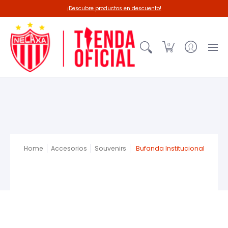
Línea 26-27
Deadpool-Necaxa
Outl
¡Descubre productos en descuento!
0
Home
Accesorios
Souvenirs
Bufanda Institucional