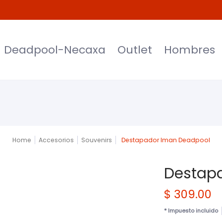
et
Hombres
Mujeres
Niños
Moda
Deadpool-Necaxa
Outlet
Hombres
Home
Accesorios
Souvenirs
Destapador Iman Deadpool
Destap
$ 309.00
* Impuesto incluido