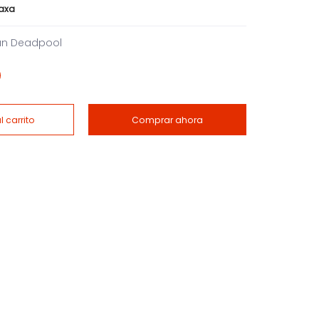
caxa
an Deadpool
 carrito
Comprar ahora