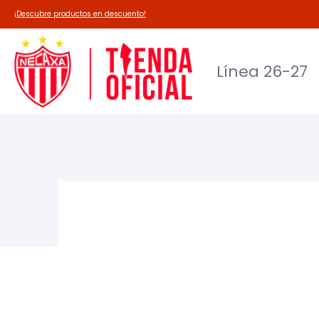
Línea 26-27
Deadpool-Necaxa
Outl
¡Descubre productos en descuento!
Línea 26-27